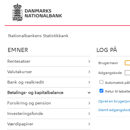
Nationalbankens Statistikbank
EMNER
LOG PÅ
Rentesatser
Brugernavn
Valutakurser
Adgangskode
Bank og realkredit
Automatisk på
Retur til tabell
Betalings- og kapitalbalance
Opret en brugerpro
Forsikring og pension
Glemt adgangskod
Investeringsfonde
Værdipapirer